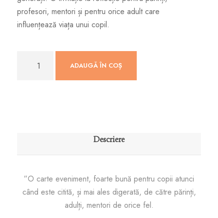
profesori, mentori și pentru orice adult care
influențează viața unui copil.
C
ADAUGĂ ÎN COȘ
a
n
t
i
t
a
Descriere
t
e
C
”O carte eveniment, foarte bună pentru copii atunci
a
când este citită, și mai ales digerată, de către părinți,
r
adulți, mentori de orice fel.
t