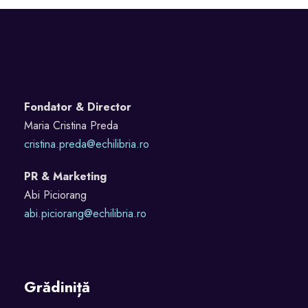
,
c
o
p
i
l
Fondator & Director
î
Maria Cristina Preda
m
cristina.preda@echilibria.ro
p
l
PR & Marketing
i
Abi Piciorang
n
abi.piciorang@echilibria.ro
i
t
-
A
Grădiniță
u