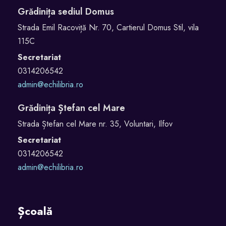
t
Grădinița sediul Domus
o
Strada Emil Racoviță Nr. 70, Cartierul Domus Stil, vila
r
115C
M
Secretariat
a
0314206542
r
admin@echilibria.ro
i
a
Grădinița Ștefan cel Mare
C
Strada Ștefan cel Mare nr. 35, Voluntari, Ilfov
r
Secretariat
i
0314206542
s
admin@echilibria.ro
t
i
n
Școală
a
P