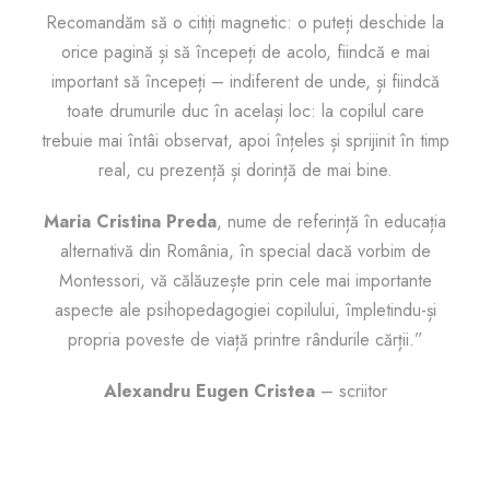
e
Recomandăm să o citiți magnetic: o puteți deschide la
M
orice pagină și să începeți de acolo, fiindcă e mai
e
important să începeți – indiferent de unde, și fiindcă
n
toate drumurile duc în același loc: la copilul care
t
trebuie mai întâi observat, apoi înțeles și sprijinit în timp
o
real, cu prezență și dorință de mai bine.
r
Maria Cristina Preda
, nume de referință în educația
c
alternativă din România, în special dacă vorbim de
o
Montessori, vă călăuzește prin cele mai importante
n
aspecte ale psihopedagogiei copilului, împletindu-și
ș
propria poveste de viață printre rândurile cărții.”
t
i
Alexandru Eugen Cristea
– scriitor
e
n
t