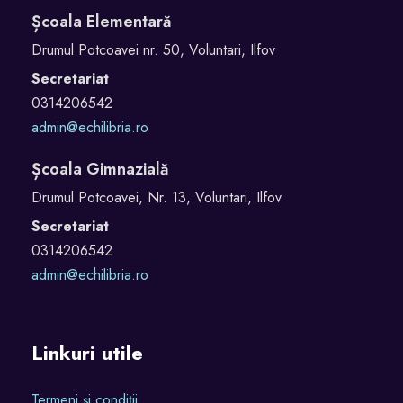
Școala Elementară
r
e
Drumul Potcoavei nr. 50, Voluntari, Ilfov
d
Secretariat
a
0314206542
admin@echilibria.ro
Școala Gimnazială
Drumul Potcoavei, Nr. 13, Voluntari, Ilfov
Secretariat
0314206542
admin@echilibria.ro
Linkuri utile
Termeni și condiții