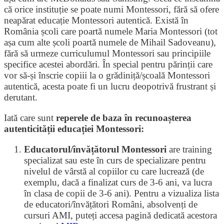
că orice instituție se poate numi Montessori, fără să ofere
neapărat educație Montessori autentică. Există în
România școli care poartă numele Maria Montessori (tot
așa cum alte școli poartă numele de Mihail Sadoveanu),
fără să urmeze curriculumul Montessori sau principiile
specifice acestei abordări. În special pentru părinții care
vor să-și înscrie copiii la o grădiniță/școală Montessori
autentică, acesta poate fi un lucru deopotrivă frustrant și
derutant.
Iată care sunt
reperele de baza în recunoașterea
autenticității educației Montessori:
Educatorul/învățătorul Montessori
are training
specializat sau este în curs de specializare pentru
nivelul de vârstă al copiilor cu care lucrează (de
exemplu, dacă a finalizat curs de 3-6 ani, va lucra
în clasa de copii de 3-6 ani). Pentru a vizualiza lista
de educatori/învățători Români, absolvenți de
cursuri AMI, puteți accesa pagină dedicată acestora