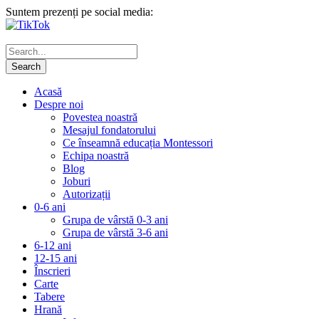
Suntem prezenți pe social media:
Acasă
Despre noi
Povestea noastră
Mesajul fondatorului
Ce înseamnă educația Montessori
Echipa noastră
Blog
Joburi
Autorizații
0-6 ani
Grupa de vârstă 0-3 ani
Grupa de vârstă 3-6 ani
6-12 ani
12-15 ani
Înscrieri
Carte
Tabere
Hrană