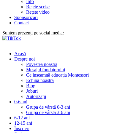
Info
Rețete scrise
Rețete video
Sponsorizări
Contact
Suntem prezenți pe social media:
Acasă
Despre noi
Povestea noastră
Mesajul fondatorului
Ce înseamnă educația Montessori
Echipa noastră
Blog
Joburi
Autorizații
0-6 ani
Grupa de vârstă 0-3 ani
Grupa de vârstă 3-6 ani
6-12 ani
12-15 ani
Înscrieri