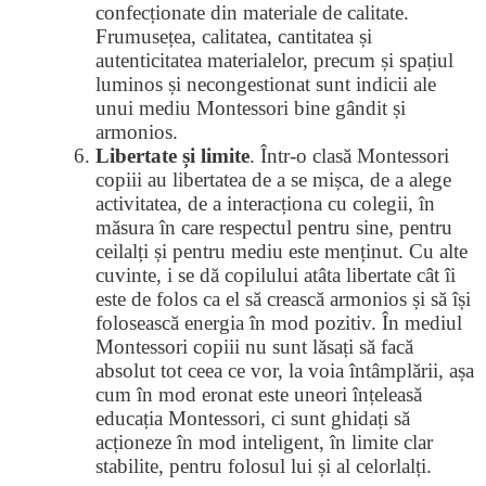
confecționate din materiale de calitate.
Frumusețea, calitatea, cantitatea și
autenticitatea materialelor, precum și spațiul
luminos și necongestionat sunt indicii ale
unui mediu Montessori bine gândit și
armonios.
Libertate și limite
. Într-o clasă Montessori
copiii au libertatea de a se mișca, de a alege
activitatea, de a interacționa cu colegii, în
măsura în care respectul pentru sine, pentru
ceilalți și pentru mediu este menținut. Cu alte
cuvinte, i se dă copilului atâta libertate cât îi
este de folos ca el să crească armonios și să își
folosească energia în mod pozitiv. În mediul
Montessori copiii nu sunt lăsați să facă
absolut tot ceea ce vor, la voia întâmplării, așa
cum în mod eronat este uneori înțeleasă
educația Montessori, ci sunt ghidați să
acționeze în mod inteligent, în limite clar
stabilite, pentru folosul lui și al celorlalți.