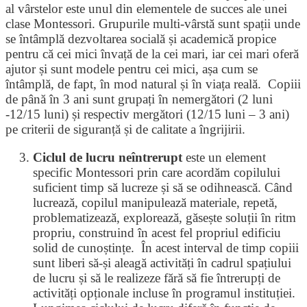
al vârstelor este unul din elementele de succes ale unei
clase Montessori. Grupurile multi-vârstă sunt spații unde
se întâmplă dezvoltarea socială și academică propice
pentru că cei mici învață de la cei mari, iar cei mari oferă
ajutor și sunt modele pentru cei mici, așa cum se
întâmplă, de fapt, în mod natural și în viața reală. Copiii
de până în 3 ani sunt grupați în nemergători (2 luni
-12/15 luni) și respectiv mergători (12/15 luni – 3 ani)
pe criterii de siguranță și de calitate a îngrijirii.
Ciclul de lucru neîntrerupt
este un element
specific Montessori prin care acordăm copilului
suficient timp să lucreze și să se odihnească. Când
lucrează, copilul manipulează materiale, repetă,
problematizează, explorează, găsește soluții în ritm
propriu, construind în acest fel propriul edificiu
solid de cunoștințe. În acest interval de timp copiii
sunt liberi să-și aleagă activități în cadrul spațiului
de lucru și să le realizeze fără să fie întrerupți de
activități opționale incluse în programul instituției.