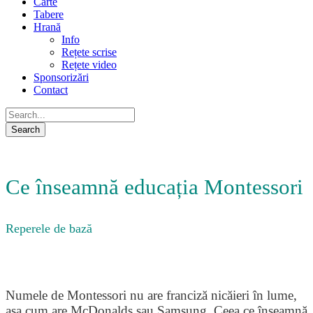
Carte
Tabere
Hrană
Info
Rețete scrise
Rețete video
Sponsorizări
Contact
Ce înseamnă educația Montessori
Reperele de bază
Numele de Montessori nu are franciză nicăieri în lume,
așa cum are McDonalds sau Samsung. Ceea ce înseamnă