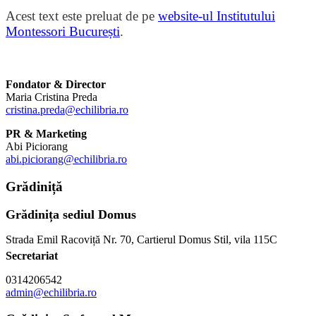
Acest text este preluat de pe
website-ul Institutului
Montessori București
.
Fondator & Director
Maria Cristina Preda
cristina.preda@echilibria.ro
PR & Marketing
Abi Piciorang
abi.piciorang@echilibria.ro
Grădiniță
Grădinița sediul Domus
Strada Emil Racoviță Nr. 70, Cartierul Domus Stil, vila 115C
Secretariat
0314206542
admin@echilibria.ro