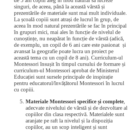
de 5 ani copiii aleg în mod natural să lucreze
singuri, de aceea, până la această vârstă și
prezentările de materiale sunt mai mult individuale.
La școală copiii sunt atrași de lucrul în grup, de
aceea în mod natural prezentările se fac în principal
în grupuri mici, mai ales în funcție de nivelul de
cunoștințe, nu neapărat în funcție de vârstă (adică,
de exemplu, un copil de 6 ani care este pasionat și
avansat la geografie poate lucra un proiect pe
această tema cu un copil de 8 ani). Curriculum-ul
Montessori însușit în timpul cursului de formare și
curriculum-ul Montessori aprobat de Ministerul
Educației sunt sursele principale de inspirație
pentru educatorul/învățătorul Montessori în lucrul
cu copiii.
Materiale Montessori specifice și complete
,
adecvate nivelului de vârstă și de dezvoltare al
copiilor din clasa respectivă. Materialele sunt
aranjate pe raft la nivelul și la dispoziția
copiilor, au un scop inteligent și sunt