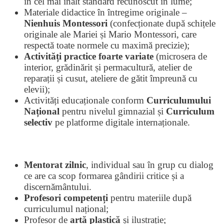
în cel mai înalt standard recunoscut în lume;
Materiale didactice în întregime originale –
Nienhuis Montessori
(confecționate după schițele
originale ale Mariei și Mario Montessori, care
respectă toate normele cu maximă precizie);
Activități practice foarte variate
(microsera de
interior, grădinărit și permacultură, atelier de
reparații și cusut, ateliere de gătit împreună cu
elevii);
Activități educaționale conform
Curriculumului
Național
pentru nivelul gimnazial și
Curriculum
selectiv
pe platforme digitale internaționale.
Mentorat zilnic
, individual sau în grup cu dialog
ce are ca scop formarea gândirii critice și a
discernământului.
Profesori competenți
pentru materiile după
curriculumul național;
Profesor de
artă plastică
și ilustrație;