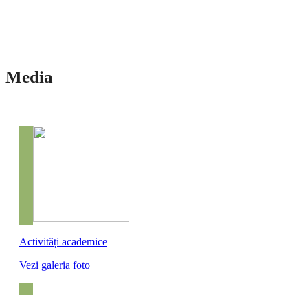
Media
Activități academice
Vezi galeria foto