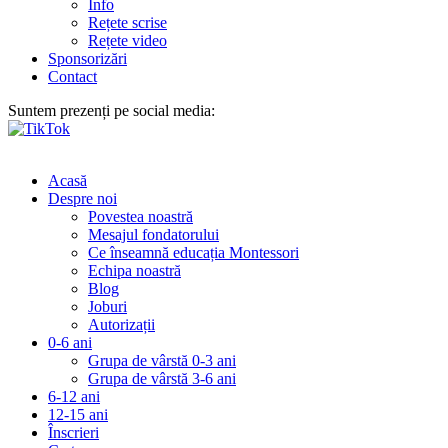
Info
Rețete scrise
Rețete video
Sponsorizări
Contact
Suntem prezenți pe social media:
Acasă
Despre noi
Povestea noastră
Mesajul fondatorului
Ce înseamnă educația Montessori
Echipa noastră
Blog
Joburi
Autorizații
0-6 ani
Grupa de vârstă 0-3 ani
Grupa de vârstă 3-6 ani
6-12 ani
12-15 ani
Înscrieri