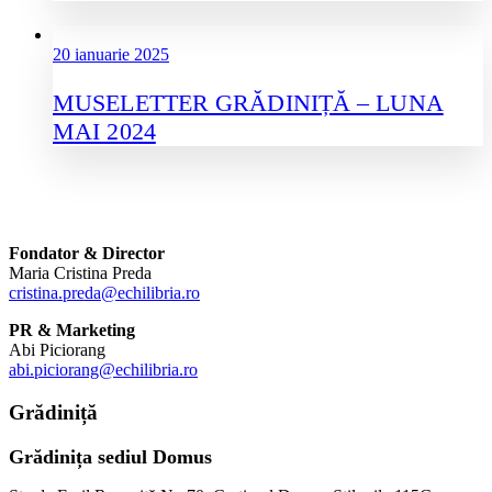
20 ianuarie 2025
MUSELETTER GRĂDINIȚĂ – LUNA
MAI 2024
Fondator & Director
Maria Cristina Preda
cristina.preda@echilibria.ro
PR & Marketing
Abi Piciorang
abi.piciorang@echilibria.ro
Grădiniță
Grădinița sediul Domus