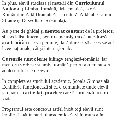
În plus, elevii studiază și materii din
Curriculumul
Național
(
Limba Română
,
Matematică
,
Istoria
Românilor
,
Artă Dramatică
,
Literatură
,
Artă, alte Limbi
Străine
și
Dezvoltare personală).
Au parte de ghidaj și
mentorat constant
de la profesori
și specialiști interni, pentru a ne asigura că au o
bază
academică
ce le va permite, dacă doresc, să acceseze atât
licee naționale, cât și internaționale.
Cursurile sunt oferite bilingv
(engleză-română), iar
mentorii vorbesc și limba română pentru a oferi suport
acolo unde este necesar.
În completarea studiului academic, Școala Gimnazială
Echilibria funcționează și ca o comunitate unde elevii
iau parte la
activități practice
care îi formează pentru
viață.
Programul este conceput astfel încât toți elevii sunt
implicați atât în studiul academic cât și în munca în