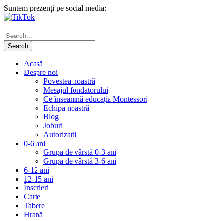
Suntem prezenți pe social media:
Acasă
Despre noi
Povestea noastră
Mesajul fondatorului
Ce înseamnă educația Montessori
Echipa noastră
Blog
Joburi
Autorizații
0-6 ani
Grupa de vârstă 0-3 ani
Grupa de vârstă 3-6 ani
6-12 ani
12-15 ani
Înscrieri
Carte
Tabere
Hrană