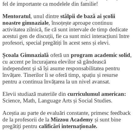
fel de importante ca modelele din familie!
Mentoratul
, unul dintre
stâlpii de bază ai școlii
noastre gimnaziale
, însoțește aproape continuu
activitatea zilnică, fie că sunt intervale de timp dedicate
acestui gen de discuții, fie ca sunt mici interacțiuni între
profesori, special pregătiți în acest sens și elevi.
Școala Gimnazială
oferă un
program academic solid
,
cu accent pe încurajarea elevilor să gândească
independent și să își asume responsabilitatea pentru
învățare. Tinerilor li se oferă timp, spațiu și resurse
pentru a continua învățarea la un nivel avansat.
Elevii studiază materiile din
curriculumul american:
Science
,
Math
,
Language Arts
și
Social Studies
.
Aceștia au parte de evaluări constante, primesc feedback
de la profesorii de la
Mizzou Academy
și sunt bine
pregătiți pentru
calificări internaționale.