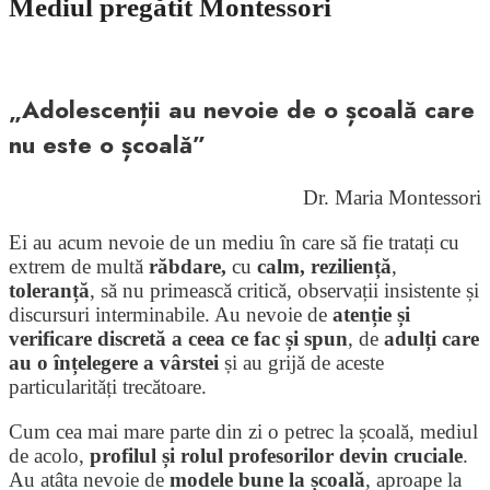
Mediul pregătit Montessori
„Adolescenții au nevoie de o școală care
nu este o școală”
Dr. Maria Montessori
Ei au acum nevoie de un mediu în care să fie tratați cu
extrem de multă
răbdare,
cu
calm,
reziliență
,
toleranță
, să nu primească critică, observații insistente și
discursuri interminabile. Au nevoie de
atenție și
verificare discretă a ceea ce fac și spun
, de
adulți care
au o înțelegere a vârstei
și au grijă de aceste
particularități trecătoare.
Cum cea mai mare parte din zi o petrec la școală, mediul
de acolo,
profilul și rolul profesorilor devin cruciale
.
Au atâta nevoie de
modele bune la școală
, aproape la