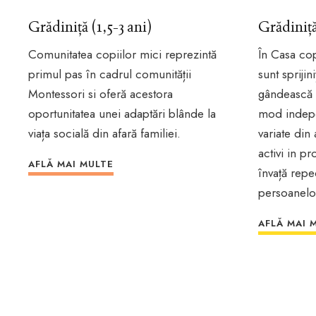
Grădiniță (1,5-3 ani)
Grădiniță
Comunitatea copiilor mici reprezintă
În Casa cop
primul pas în cadrul comunității
sunt sprijin
Montessori si oferă acestora
gândească s
oportunitatea unei adaptări blânde la
mod indepe
viața socială din afară familiei.
variate din
activi in p
AFLĂ MAI MULTE
învață rep
persoanelor
AFLĂ MAI 