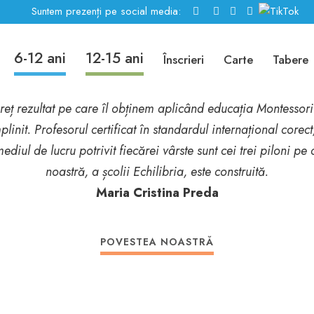
Suntem prezenți pe social media:
6-12 ani
12-15 ani
LIBRIA - EDUCAȚIE MONTE
Înscrieri
Carte
Tabere
eț rezultat pe care îl obținem aplicând educația Montessori
plinit. Profesorul certificat în standardul internațional corect
mediul de lucru potrivit fiecărei vârste sunt cei trei piloni pe 
noastră, a școlii Echilibria, este construită.
Maria Cristina Preda
POVESTEA NOASTRĂ