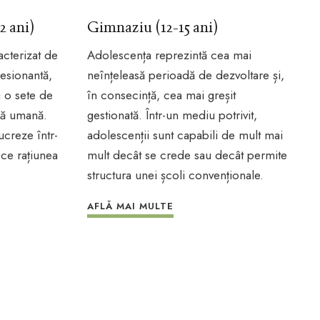
2 ani)
Gimnaziu (12-15 ani)
acterizat de
Adolescența reprezintă cea mai
resionantă,
neînțeleasă perioadă de dezvoltare și,
i o sete de
în consecință, cea mai greșit
nță umană.
gestionată. Într-un mediu potrivit,
ucreze într-
adolescenții sunt capabili de mult mai
ce rațiunea
mult decât se crede sau decât permite
structura unei școli convenționale.
AFLĂ MAI MULTE