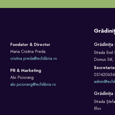
Grădini
Grădinița
Fondator & Director
Maria Cristina Preda
Strada Emil 
cristina.preda@echilibria.ro
Domus Stil, 
Secretaria
PR & Marketing
031420654
Abi Piciorang
admin@echil
abi.piciorang@echilibria.ro
Grădinița
Strada Ștefa
Ilfov