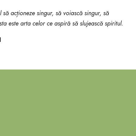
l să acționeze singur, să voiască singur, să
a este arta celor ce aspiră să slujească spiritul.
I