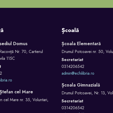
ță
Școală
 sediul Domus
Școala Elementară
Racoviță Nr. 70, Cartierul
Drumul Potcoavei nr. 50, Volun
vila 115C
Secretariat
t
0314206542
2
admin@echilibria.ro
ibria.ro
Școala Gimnazială
 Ștefan cel Mare
Drumul Potcoavei, Nr. 13, Volu
n cel Mare nr. 35, Voluntari,
Secretariat
0314206542