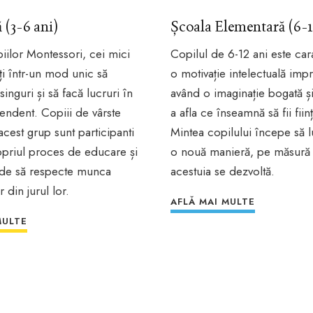
 (3-6 ani)
Școala Elementară (6-1
iilor Montessori, cei mici
Copilul de 6-12 ani este car
iți într-un mod unic să
o motivație intelectuală imp
inguri și să facă lucruri în
având o imaginație bogată ș
ndent. Copiii de vârste
a afla ce înseamnă să fii fii
 acest grup sunt participanti
Mintea copilului începe să l
ropriul proces de educare și
o nouă manieră, pe măsură 
ede să respecte munca
acestuia se dezvoltă.
 din jurul lor.
AFLĂ MAI MULTE
MULTE