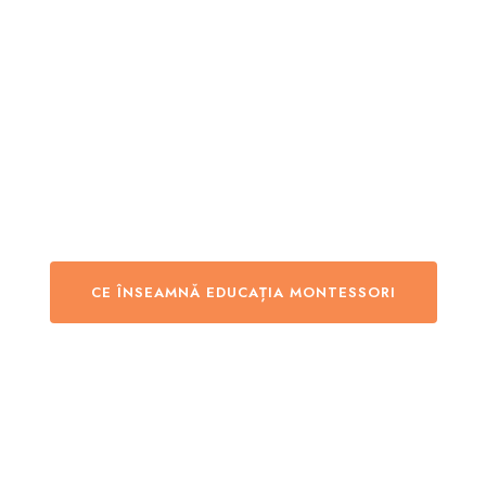
Ț DIN EDUCAȚIA DE SUCCES A ELITELOR INTERNAȚIONALE
NUME:
MONTESSORI
CE ÎNSEAMNĂ EDUCAȚIA MONTESSORI