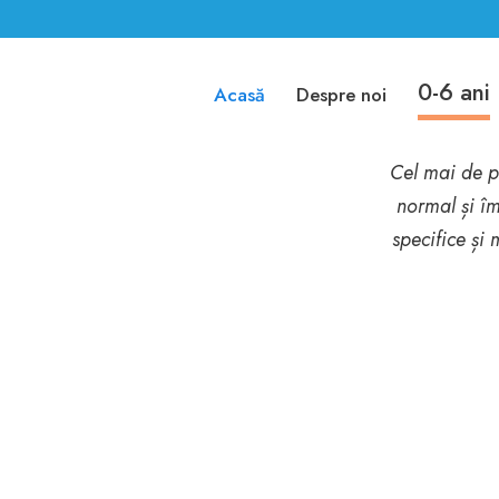
0-6 ani
Acasă
Despre noi
ECHI
Cel mai de pr
normal și îm
specifice și 