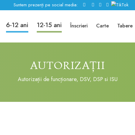
Suntem prezenți pe social media:
6-12 ani
12-15 ani
Înscrieri
Carte
Tabere
AUTORIZAȚII
Autorizații de funcționare, DSV, DSP si ISU