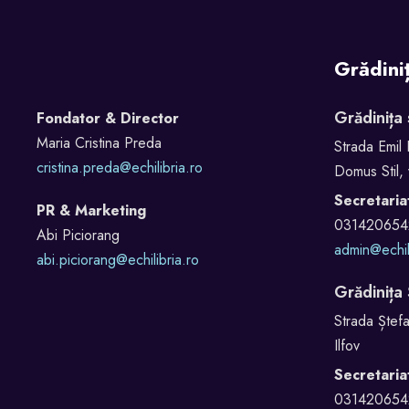
Grădini
Grădinița
Fondator & Director
Maria Cristina Preda
Strada Emil 
cristina.preda@echilibria.ro
Domus Stil, 
Secretaria
PR & Marketing
031420654
Abi Piciorang
admin@echil
abi.piciorang@echilibria.ro
Grădinița
Strada Ștefa
Ilfov
Secretaria
031420654