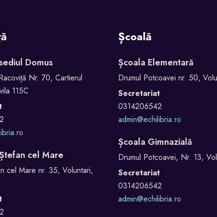
ță
Școală
 sediul Domus
Școala Elementară
Racoviță Nr. 70, Cartierul
Drumul Potcoavei nr. 50, Volun
vila 115C
Secretariat
t
0314206542
2
admin@echilibria.ro
ibria.ro
Școala Gimnazială
 Ștefan cel Mare
Drumul Potcoavei, Nr. 13, Volu
n cel Mare nr. 35, Voluntari,
Secretariat
0314206542
t
admin@echilibria.ro
2