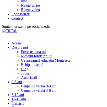
Info
Rețete scrise
Rețete video
Sponsorizări
Contact
Suntem prezenți pe social media:
Acasă
Despre noi
Povestea noastră
Mesajul fondatorului
Ce înseamnă educația Montessori
Echipa noastră
Blog
Joburi
Autorizații
0-6 ani
Grupa de vârstă 0-3 ani
Grupa de vârstă 3-6 ani
6-12 ani
12-15 ani
Înscrieri