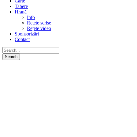
Carte
Tabere
Hrană
Info
Rețete scrise
Rețete video
Sponsorizări
Contact
Echipa noastră
Vă invităm să cunoașteți întreaga echipă care face ca
lucrurile să se întâmple într-o manieră frumoasă și
echilibrată