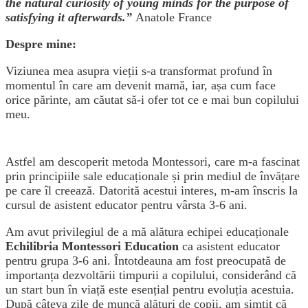
the natural curiosity of young minds for the purpose of
satisfying it afterwards.”
Anatole France
Despre mine:
Viziunea mea asupra vieții s-a transformat profund în
momentul în care am devenit mamă, iar, așa cum face
orice părinte, am căutat să-i ofer tot ce e mai bun copilului
meu.
Astfel am descoperit metoda Montessori, care m-a fascinat
prin principiile sale educaționale și prin mediul de învățare
pe care îl creează. Datorită acestui interes, m-am înscris la
cursul de asistent educator pentru vârsta 3-6 ani.
Am avut privilegiul de a mă alătura echipei educaționale
Echilibria Montessori Education
ca asistent educator
pentru grupa 3-6 ani. Întotdeauna am fost preocupată de
importanța dezvoltării timpurii a copilului, considerând că
un start bun în viață este esențial pentru evoluția acestuia.
După câteva zile de muncă alături de copii, am simțit că