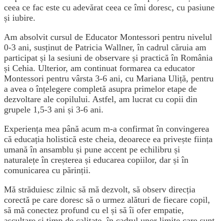
ceea ce fac este cu adevărat ceea ce îmi doresc, cu pasiune
și iubire.
Am absolvit cursul de Educator Montessori pentru nivelul
0-3 ani, susținut de Patricia Wallner, în cadrul căruia am
participat și la sesiuni de observare și practică în România
și Cehia. Ulterior, am continuat formarea ca educator
Montessori pentru vârsta 3-6 ani, cu Mariana Uliță, pentru
a avea o înțelegere completă asupra primelor etape de
dezvoltare ale copilului. Astfel, am lucrat cu copii din
grupele 1,5-3 ani și 3-6 ani.
Experiența mea până acum m-a confirmat în convingerea
că educația holistică este cheia, deoarece ea privește ființa
umană în ansamblu și pune accent pe echilibru și
naturalețe în creșterea și educarea copiilor, dar și în
comunicarea cu părinții.
Mă străduiesc zilnic să mă dezvolt, să observ direcția
corectă pe care doresc să o urmez alături de fiecare copil,
să mă conectez profund cu el și să îi ofer empatie,
ascultare și timp de calitate, în cadrul unor limite care sunt