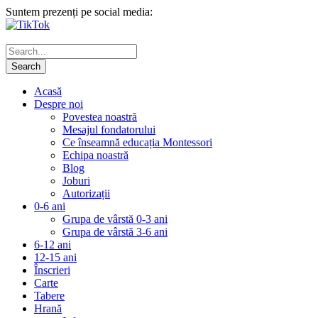
Suntem prezenți pe social media:
Acasă
Despre noi
Povestea noastră
Mesajul fondatorului
Ce înseamnă educația Montessori
Echipa noastră
Blog
Joburi
Autorizații
0-6 ani
Grupa de vârstă 0-3 ani
Grupa de vârstă 3-6 ani
6-12 ani
12-15 ani
Înscrieri
Carte
Tabere
Hrană