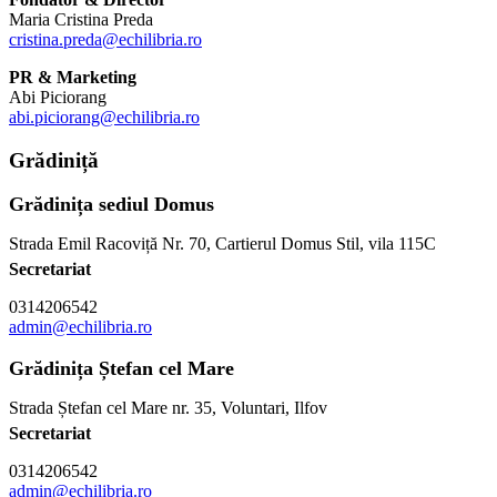
Maria Cristina Preda
cristina.preda@echilibria.ro
PR & Marketing
Abi Piciorang
abi.piciorang@echilibria.ro
Grădiniță
Grădinița sediul Domus
Strada Emil Racoviță Nr. 70, Cartierul Domus Stil, vila 115C
Secretariat
0314206542
admin@echilibria.ro
Grădinița Ștefan cel Mare
Strada Ștefan cel Mare nr. 35, Voluntari, Ilfov
Secretariat
0314206542
admin@echilibria.ro