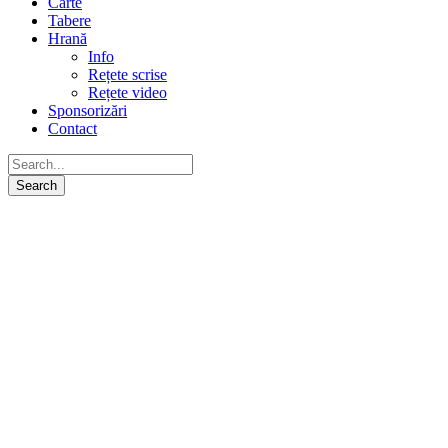
Carte
Tabere
Hrană
Info
Rețete scrise
Rețete video
Sponsorizări
Contact
Echipa noastră
Vă invităm să cunoașteți întreaga echipă care face ca
lucrurile să se întâmple într-o manieră frumoasă și
echilibrată