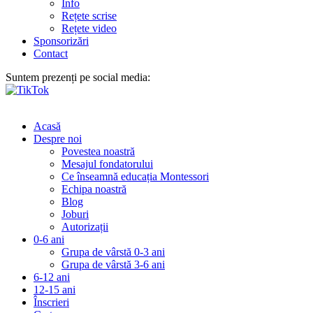
Info
Rețete scrise
Rețete video
Sponsorizări
Contact
Suntem prezenți pe social media:
Acasă
Despre noi
Povestea noastră
Mesajul fondatorului
Ce înseamnă educația Montessori
Echipa noastră
Blog
Joburi
Autorizații
0-6 ani
Grupa de vârstă 0-3 ani
Grupa de vârstă 3-6 ani
6-12 ani
12-15 ani
Înscrieri