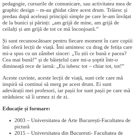
pedagogie, cursurile de comunicare, sau activitatea mea de
graphic design – m-au ghidat către acest drum. Trăiesc și
predau după aceleași principii simple pe care le-am învățat
de la bunici și părinți: „am grijă de mine, am grijă de
ceilalți și am grijă de tot ce mă înconjoară.”
Și sunt recunoscătoare pentru fiecare moment în care copiii
îmi oferă lecții de viață. Îmi amintesc cu drag de fetița care
mi-a spus cu un zâmbet sincer: „Tu știi ce bună e pacea?
Cea mai bună!” și de băiețelul care mi-a șoptit într-o
dimineață rece de iarnă: „Eu iubesc tot – chiar tot, tot!”
Aceste cuvinte, aceste lecții de viață, sunt cele care mă
inspiră să continui să merg pe acest drum. Ei sunt
adevărații mei profesori, iar pașii lor sunt pașii pe care mă
străduiesc să îi urmez zi de zi.
Educație și formare:
2003 – Universitatea de Arte București-Facultatea de
pictură
2015 – Universitatea din București- Facultatea de