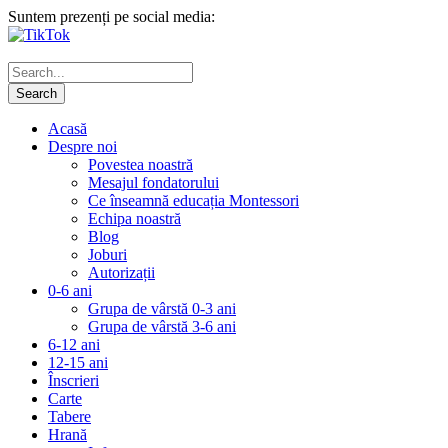
Suntem prezenți pe social media:
Acasă
Despre noi
Povestea noastră
Mesajul fondatorului
Ce înseamnă educația Montessori
Echipa noastră
Blog
Joburi
Autorizații
0-6 ani
Grupa de vârstă 0-3 ani
Grupa de vârstă 3-6 ani
6-12 ani
12-15 ani
Înscrieri
Carte
Tabere
Hrană