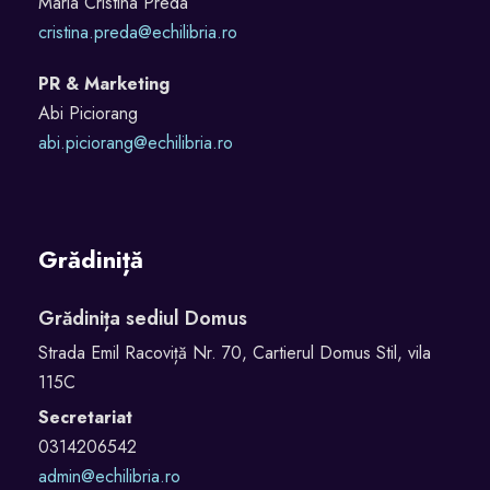
Maria Cristina Preda
cristina.preda@echilibria.ro
PR & Marketing
Abi Piciorang
abi.piciorang@echilibria.ro
Grădiniță
Grădinița sediul Domus
Strada Emil Racoviță Nr. 70, Cartierul Domus Stil, vila
115C
Secretariat
0314206542
admin@echilibria.ro