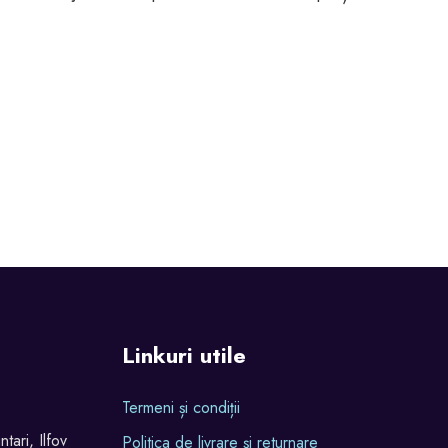
Linkuri utile
Termeni și condiții
tari, Ilfov
Politica de livrare și returnare