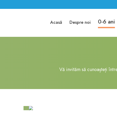
0-6 ani
Acasă
Despre noi
Vă invităm să cunoașteți într