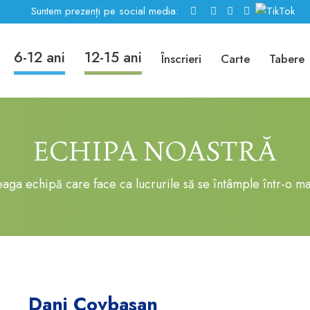
Suntem prezenți pe social media:
6-12 ani
12-15 ani
Înscrieri
Carte
Tabere
ECHIPA NOASTRĂ
eaga echipă care face ca lucrurile să se întâmple într-o m
Dani Covbasan