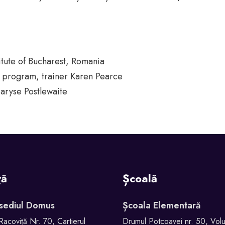
titute of Bucharest, Romania
program, trainer Karen Pearce
Maryse Postlewaite
ță
Școală
 sediul Domus
Școala Elementară
Racoviță Nr. 70, Cartierul
Drumul Potcoavei nr. 50, Volun