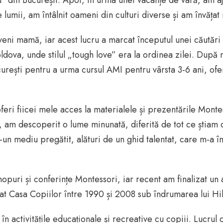
cu” din București. Apoi, în urma unei vacanțe de vară, am a
 lumii, am întâlnit oameni din culturi diverse și am învățat 
eni mamă, iar acest lucru a marcat începutul unei căutări d
ldova, unde stilul „tough love” era la ordinea zilei. După
rești pentru a urma cursul AMI pentru vârsta 3-6 ani, oferi
oferi fiicei mele acces la materialele și prezentările Mont
i, am descoperit o lume minunată, diferită de tot ce știam
r-un mediu pregătit, alături de un ghid talentat, care m-a în
hopuri și conferințe Montessori, iar recent am finalizat u
at Casa Copiilor între 1990 și 2008 sub îndrumarea lui Hill
 activitățile educaționale și recreative cu copiii. Lucrul c