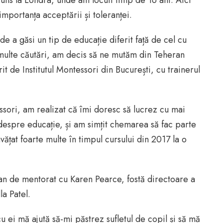
juns la Londra, unde am locuit timp de 16 ani. Aici
importanța acceptării și toleranței.
e a găsi un tip de educație diferit față de cel cu
 multe căutări, am decis să ne mutăm din Teheran
t de Institutul Montessori din București, cu trainerul
essori, am realizat că îmi doresc să lucrez cu mai
 despre educație, și am simțit chemarea să fac parte
vățat foarte multe în timpul cursului din 2017 la o
n an de mentorat cu Karen Pearce, fostă directoare a
a Patel.
u ei mă ajută să-mi păstrez sufletul de copil și să mă