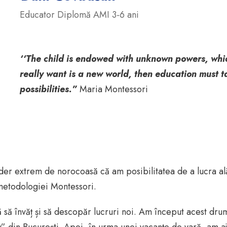
Educator Diplomă AMI 3-6 ani
‘
‘The child is endowed with unknown powers, which
really want is a new world, then education must t
possibilities.”
Maria Montessori
ider extrem de norocoasă că am posibilitatea de a lucra a
a metodologiei Montessori.
ă învăț și să descopăr lucruri noi. Am început acest drum 