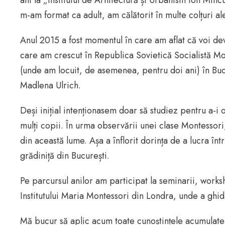
ani la „Institutul de Arhitectură și Urbanism Ion Min
m-am format ca adult, am călătorit în multe colțuri ale
Anul 2015 a fost momentul în care am aflat că voi dev
care am crescut în Republica Sovietică Socialistă Mo
(unde am locuit, de asemenea, pentru doi ani) în Bucu
Madlena Ulrich.
Deși inițial intenționasem doar să studiez pentru a-i 
mulți copii. În urma observării unei clase Montessor
din această lume. Așa a înflorit dorința de a lucra înt
grădiniță din București.
Pe parcursul anilor am participat la seminarii, works
Institutului Maria Montessori din Londra, unde a ghid
Mă bucur să aplic acum toate cunoștințele acumulate în