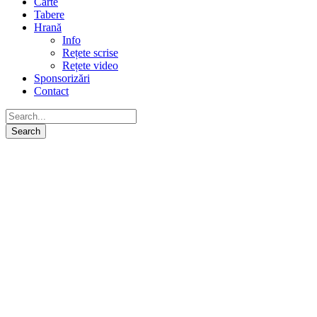
Carte
Tabere
Hrană
Info
Rețete scrise
Rețete video
Sponsorizări
Contact
Echipa noastră
Vă invităm să cunoașteți întreaga echipă care face ca
lucrurile să se întâmple într-o manieră frumoasă și
echilibrată