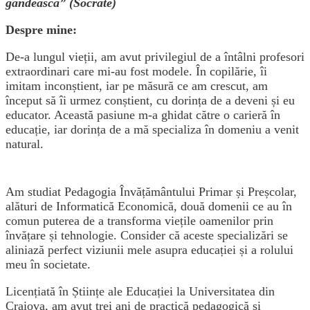
gândească” (Socrate)
Despre mine:
De-a lungul vieții, am avut privilegiul de a întâlni profesori
extraordinari care mi-au fost modele. În copilărie, îi
imitam inconștient, iar pe măsură ce am crescut, am
început să îi urmez conștient, cu dorința de a deveni și eu
educator. Această pasiune m-a ghidat către o carieră în
educație, iar dorința de a mă specializa în domeniu a venit
natural.
Am studiat Pedagogia Învățământului Primar și Preșcolar,
alături de Informatică Economică, două domenii ce au în
comun puterea de a transforma viețile oamenilor prin
învățare și tehnologie. Consider că aceste specializări se
aliniază perfect viziunii mele asupra educației și a rolului
meu în societate.
Licențiată în Științe ale Educației la Universitatea din
Craiova, am avut trei ani de practică pedagogică și