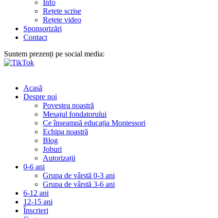
Info
Rețete scrise
Rețete video
Sponsorizări
Contact
Suntem prezenți pe social media:
Acasă
Despre noi
Povestea noastră
Mesajul fondatorului
Ce înseamnă educația Montessori
Echipa noastră
Blog
Joburi
Autorizații
0-6 ani
Grupa de vârstă 0-3 ani
Grupa de vârstă 3-6 ani
6-12 ani
12-15 ani
Înscrieri