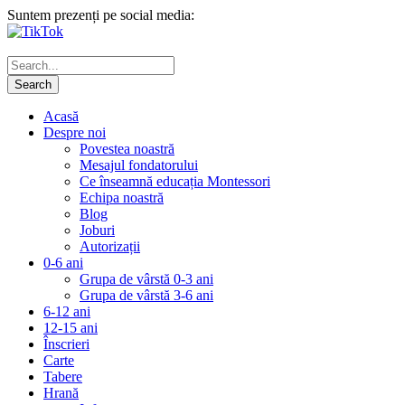
Suntem prezenți pe social media:
Acasă
Despre noi
Povestea noastră
Mesajul fondatorului
Ce înseamnă educația Montessori
Echipa noastră
Blog
Joburi
Autorizații
0-6 ani
Grupa de vârstă 0-3 ani
Grupa de vârstă 3-6 ani
6-12 ani
12-15 ani
Înscrieri
Carte
Tabere
Hrană