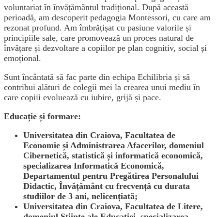
voluntariat în învățământul tradițional. După această
perioadă, am descoperit pedagogia Montessori, cu care am
rezonat profund. Am îmbrățișat cu pasiune valorile și
principiile sale, care promovează un proces natural de
învățare și dezvoltare a copiilor pe plan cognitiv, social și
emoțional.
Sunt încântată să fac parte din echipa Echilibria și să
contribui alături de colegii mei la crearea unui mediu în
care copiii evoluează cu iubire, grijă și pace.
Educație și formare:
Universitatea din Craiova, Facultatea de
Economie și Administrarea Afacerilor, domeniul
Cibernetică, statistică și informatică economică,
specializarea Informatică Economică,
Departamentul pentru Pregătirea Personalului
Didactic, Învățământ cu frecvență cu durata
studiilor de 3 ani, nelicențiată;
Universitatea din Craiova, Facultatea de Litere,
domeniul Științe ale Educației, specializarea