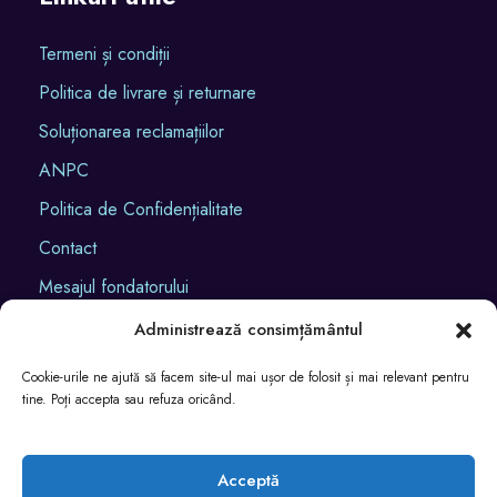
Termeni și condiții
Politica de livrare și returnare
Soluționarea reclamațiilor
ANPC
Politica de Confidențialitate
Contact
Mesajul fondatorului
Autorizații
Administrează consimțământul
Ce înseamnă educația Montessori
Cookie-urile ne ajută să facem site-ul mai ușor de folosit și mai relevant pentru
tine. Poți accepta sau refuza oricând.
Hrană
Acceptă