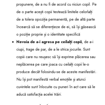
propunere, de a nu fi de acord cu niciun copil. Pe
de o parte acești copii testează limitele celorlalți
de a tolera opoziția permanentă, pe de altă parte
încearcă să se diferențieze de ei, să își găsească
o poziție proprie și o identitate specifică
Nevoia de a-i agresa pe ceilalți copii
, de a-i
ciupi, trage de par, de a le strica jocurile. Sunt
copiii care nu reușesc să își exprime plăcerea sau
neplăcerea pe care joaca cu ceilalți copii le-o
produce decât folosindu-se de aceste manifestări.
Nu își pot manifestă verbal emoțiile și atunci
cuvintele sunt înlocuite cu puneri în act care să le
aducă satisfacția acelei trăiri.