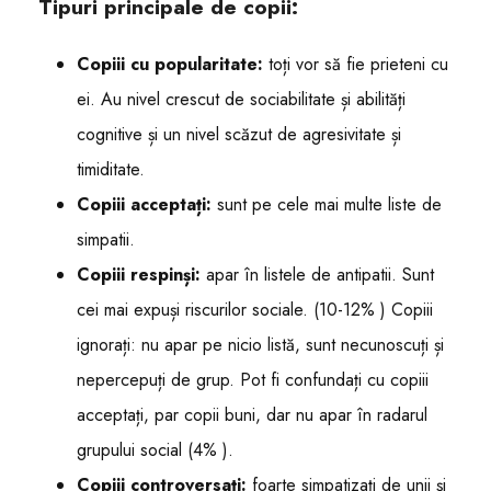
Tipuri principale de copii:
Copiii cu popularitate:
toți vor să fie prieteni cu
ei. Au nivel crescut de sociabilitate și abilități
cognitive și un nivel scăzut de agresivitate și
timiditate.
Copiii acceptați:
sunt pe cele mai multe liste de
simpatii.
Copiii respinși:
apar în listele de antipatii. Sunt
cei mai expuși riscurilor sociale. (10-12% ) Copiii
ignorați: nu apar pe nicio listă, sunt necunoscuți și
nepercepuți de grup. Pot fi confundați cu copiii
acceptați, par copii buni, dar nu apar în radarul
grupului social (4% ).
Copiii controversați:
foarte simpatizați de unii și