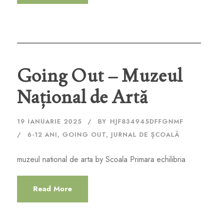
Going Out – Muzeul
Național de Artă
19 IANUARIE 2025
BY
HJF834945DFFGNMF
6-12 ANI
,
GOING OUT
,
JURNAL DE ȘCOALĂ
muzeul national de arta by Scoala Primara echilibria
Read More