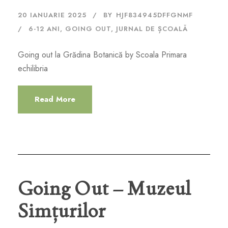
20 IANUARIE 2025
BY
HJF834945DFFGNMF
6-12 ANI
,
GOING OUT
,
JURNAL DE ȘCOALĂ
Going out la Grădina Botanică by Scoala Primara
echilibria
Read More
Going Out – Muzeul
Simțurilor