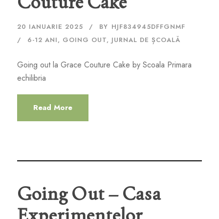
Couture Cake
20 IANUARIE 2025
BY
HJF834945DFFGNMF
6-12 ANI
,
GOING OUT
,
JURNAL DE ȘCOALĂ
Going out la Grace Couture Cake by Scoala Primara
echilibria
Read More
Going Out – Casa
Experimentelor