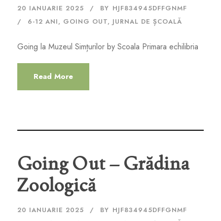
20 IANUARIE 2025
BY
HJF834945DFFGNMF
6-12 ANI
,
GOING OUT
,
JURNAL DE ȘCOALĂ
Going la Muzeul Simțurilor by Scoala Primara echilibria
Read More
Going Out – Grădina
Zoologică
20 IANUARIE 2025
BY
HJF834945DFFGNMF