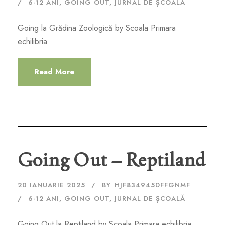
6-12 ANI
,
GOING OUT
,
JURNAL DE ȘCOALĂ
Going la Grădina Zoologică by Scoala Primara
echilibria
Read More
Going Out – Reptiland
20 IANUARIE 2025
BY
HJF834945DFFGNMF
6-12 ANI
,
GOING OUT
,
JURNAL DE ȘCOALĂ
Going Out la Reptiland by Scoala Primara echilibria