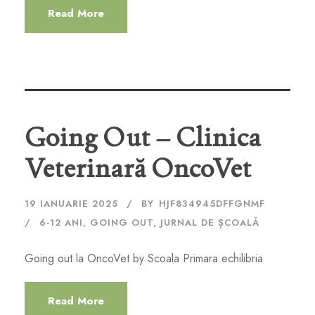
Read More
Going Out – Clinica
Veterinară OncoVet
19 IANUARIE 2025
BY
HJF834945DFFGNMF
6-12 ANI
,
GOING OUT
,
JURNAL DE ȘCOALĂ
Going out la OncoVet by Scoala Primara echilibria
Read More