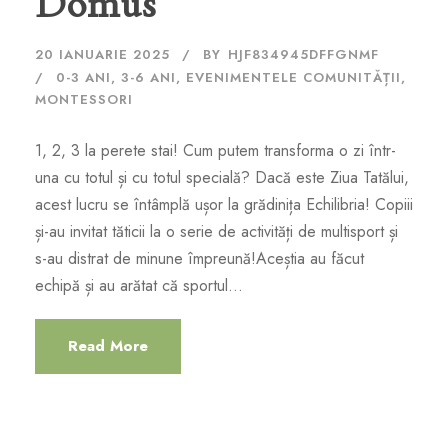
Domus
20 IANUARIE 2025
BY
HJF834945DFFGNMF
0-3 ANI
,
3-6 ANI
,
EVENIMENTELE COMUNITĂȚII
,
MONTESSORI
1, 2, 3 la perete stai! Cum putem transforma o zi într-
una cu totul și cu totul specială? Dacă este Ziua Tatălui,
acest lucru se întâmplă ușor la grădinița Echilibria! Copiii
și-au invitat tăticii la o serie de activități de multisport și
s-au distrat de minune împreună!Aceștia au făcut
echipă și au arătat că sportul...
Read More