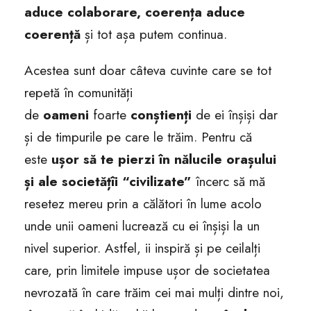
aduce colaborare, coerența aduce
coerență
și tot așa putem continua.
Acestea sunt doar câteva cuvinte care se tot
repetă în comunități
de
oameni
foarte
conștienți
de ei înșiși dar
și de timpurile pe care le trăim. Pentru că
este
ușor să te pierzi în nălucile orașului
și ale societățîi “civilizate”
încerc să mă
resetez mereu prin a călători în lume acolo
unde unii oameni lucrează cu ei înșiși la un
nivel superior. Astfel, ii inspiră și pe ceilalți
care, prin limitele impuse ușor de societatea
nevrozată în care trăim cei mai mulți dintre noi,