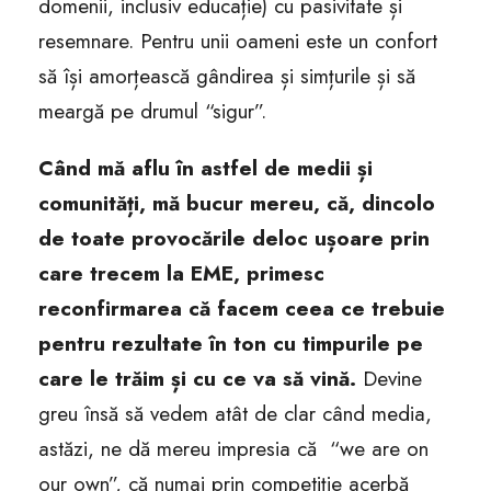
domenii, inclusiv educație) cu pasivitate și
resemnare. Pentru unii oameni este un confort
să își amorțească gândirea și simțurile și să
meargă pe drumul “sigur”.
Când mă aflu în astfel de medii și
comunități, mă bucur mereu, că, dincolo
de toate provocările deloc ușoare prin
care trecem la EME, primesc
reconfirmarea că facem ceea ce trebuie
pentru rezultate în ton cu timpurile pe
care le trăim și cu ce va să vină.
Devine
greu însă să vedem atât de clar când media,
astăzi, ne dă mereu impresia că “we are on
our own”, că numai prin competiție acerbă