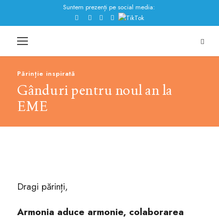
Suntem prezenți pe social media:
Părinție inspirată
Gânduri pentru noul an la
EME
Dragi părinți,
Armonia aduce armonie, colaborarea