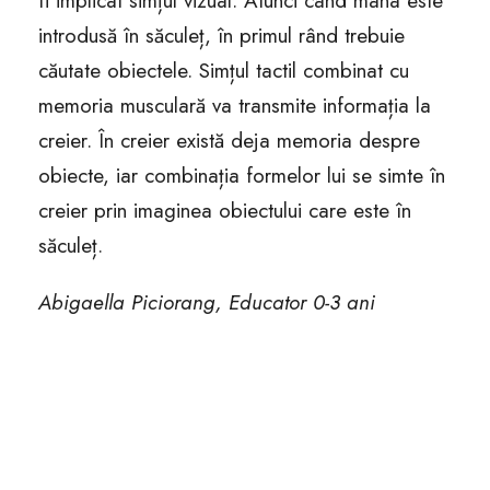
fi implicat simțul vizual. Atunci când mâna este
introdusă în săculeț, în primul rând trebuie
căutate obiectele. Simțul tactil combinat cu
memoria musculară va transmite informația la
creier. În creier există deja memoria despre
obiecte, iar combinația formelor lui se simte în
creier prin imaginea obiectului care este în
săculeț.
Abigaella Piciorang, Educator 0-3 ani