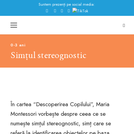
Suntem prezenți pe social media:
0-3 ani
Simțul stereognostic
În cartea “Descoperirea Copilului”, Maria
Montessori vorbește despre ceea ce se
numește simțul stereognostic, simț care se
referă la identificarea obiectelor pe baza