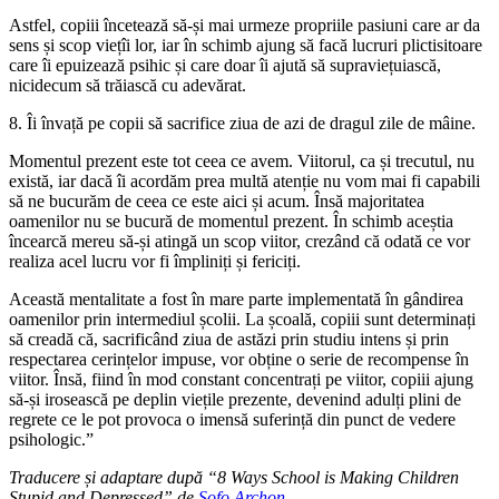
Astfel, copiii încetează să-și mai urmeze propriile pasiuni care ar da
sens și scop viețîi lor, iar în schimb ajung să facă lucruri plictisitoare
care îi epuizează psihic și care doar îi ajută să supraviețuiască,
nicidecum să trăiască cu adevărat.
8. Îi învață pe copii să sacrifice ziua de azi de dragul zile de mâine.
Momentul prezent este tot ceea ce avem. Viitorul, ca și trecutul, nu
există, iar dacă îi acordăm prea multă atenție nu vom mai fi capabili
să ne bucurăm de ceea ce este aici și acum. Însă majoritatea
oamenilor nu se bucură de momentul prezent. În schimb aceștia
încearcă mereu să-și atingă un scop viitor, crezând că odată ce vor
realiza acel lucru vor fi împliniți și fericiți.
Această mentalitate a fost în mare parte implementată în gândirea
oamenilor prin intermediul școlii. La școală, copiii sunt determinați
să creadă că, sacrificând ziua de astăzi prin studiu intens și prin
respectarea cerințelor impuse, vor obține o serie de recompense în
viitor. Însă, fiind în mod constant concentrați pe viitor, copiii ajung
să-și irosească pe deplin viețile prezente, devenind adulți plini de
regrete ce le pot provoca o imensă suferință din punct de vedere
psihologic.”
Traducere și adaptare după “8 Ways School is Making Children
Stupid and Depressed” de
Sofo Archon