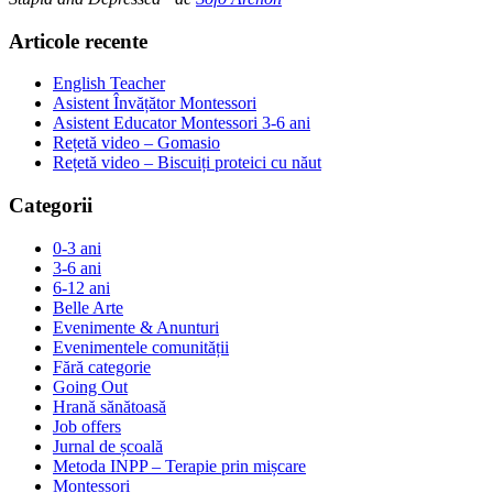
Articole recente
English Teacher
Asistent Învățător Montessori
Asistent Educator Montessori 3-6 ani
Rețetă video – Gomasio
Rețetă video – Biscuiți proteici cu năut
Categorii
0-3 ani
3-6 ani
6-12 ani
Belle Arte
Evenimente & Anunturi
Evenimentele comunității
Fără categorie
Going Out
Hrană sănătoasă
Job offers
Jurnal de școală
Metoda INPP – Terapie prin mișcare
Montessori