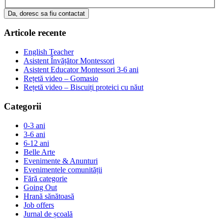
Da, doresc sa fiu contactat
Articole recente
English Teacher
Asistent Învățător Montessori
Asistent Educator Montessori 3-6 ani
Rețetă video – Gomasio
Rețetă video – Biscuiți proteici cu năut
Categorii
0-3 ani
3-6 ani
6-12 ani
Belle Arte
Evenimente & Anunturi
Evenimentele comunității
Fără categorie
Going Out
Hrană sănătoasă
Job offers
Jurnal de școală