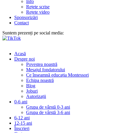
Info
Rețete scrise
Rețete video
Sponsorizări
Contact
Suntem prezenți pe social media:
Acasă
Despre noi
Povestea noastră
Mesajul fondatorului
Ce înseamnă educația Montessori
Echipa noastră
Blog
Joburi
Autorizații
0-6 ani
Grupa de vârstă 0-3 ani
Grupa de vârstă 3-6 ani
6-12 ani
12-15 ani
Înscrieri