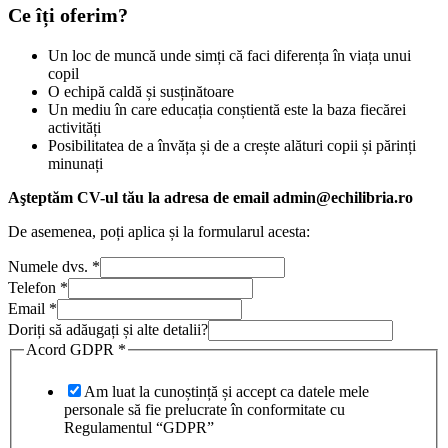
Ce îți oferim?
Un loc de muncă unde simți că faci diferența în viața unui
copil
O echipă caldă și susținătoare
Un mediu în care educația conștientă este la baza fiecărei
activități
Posibilitatea de a învăța și de a crește alături copii și părinți
minunați
Aşteptăm CV-ul tău la adresa de email admin@echilibria.ro
De asemenea, poți aplica și la formularul acesta:
Numele dvs.
*
Telefon
*
Email
*
Telefon
Doriți să adăugați și alte detalii?
Acord
Acord GDPR
*
să
Am luat la cunoștință și accept ca datele mele
personale să fie prelucrate în conformitate cu
Regulamentul “GDPR”