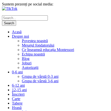
Suntem prezenți pe social media:
Acasă
Despre noi
Povestea noastră
Mesajul fondatorului
Ce înseamnă educația Montessori
Echipa noastră
Blog
Joburi
Autorizații
0-6 ani
Grupa de vârstă 0-3 ani
Grupa de vârstă 3-6 ani
6-12 ani
12-15 ani
Înscrieri
Carte
Tabere
Hrană