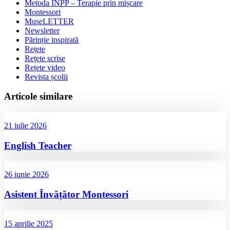
Metoda INPP – Terapie prin mișcare
Montessori
MuseLETTER
Newsletter
Părinție inspirată
Rețete
Rețete scrise
Rețete video
Revista școlii
Articole similare
21 iulie 2026
English Teacher
26 iunie 2026
Asistent Învățător Montessori
15 aprilie 2025