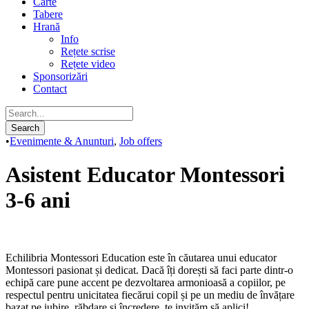
Carte
Tabere
Hrană
Info
Rețete scrise
Rețete video
Sponsorizări
Contact
•
Evenimente & Anunturi
,
Job offers
Asistent Educator Montessori
3-6 ani
Echilibria Montessori Education este în căutarea unui educator
Montessori pasionat și dedicat. Dacă îți dorești să faci parte dintr-o
echipă care pune accent pe dezvoltarea armonioasă a copiilor, pe
respectul pentru unicitatea fiecărui copil și pe un mediu de învățare
bazat pe iubire, răbdare și încredere, te invităm să aplici!