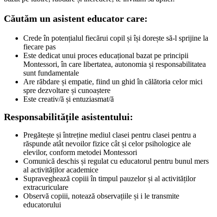
Căutăm un asistent educator care:
Crede în potențialul fiecărui copil și își dorește să-l sprijine la
fiecare pas
Este dedicat unui proces educațional bazat pe principii
Montessori, în care libertatea, autonomia și responsabilitatea
sunt fundamentale
Are răbdare și empatie, fiind un ghid în călătoria celor mici
spre dezvoltare și cunoaștere
Este creativ/ă și entuziasmat/ă
Responsabilitățile asistentului:
Pregătește și întreține mediul clasei pentru clasei pentru a
răspunde atât nevoilor fizice cât și celor psihologice ale
elevilor, conform metodei Montessori
Comunică deschis și regulat cu educatorul pentru bunul mers
al activităților academice
Supraveghează copiii în timpul pauzelor și al activităților
extracuriculare
Observă copiii, notează observațiile și i le transmite
educatorului