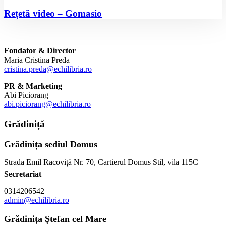
Rețetă video – Gomasio
Fondator & Director
Maria Cristina Preda
cristina.preda@echilibria.ro
PR & Marketing
Abi Piciorang
abi.piciorang@echilibria.ro
Grădiniță
Grădinița sediul Domus
Strada Emil Racoviță Nr. 70, Cartierul Domus Stil, vila 115C
Secretariat
0314206542
admin@echilibria.ro
Grădinița Ștefan cel Mare