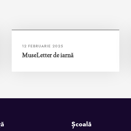
12 FEBRUARIE 2025
MuseLetter de iarnă
ță
Școală