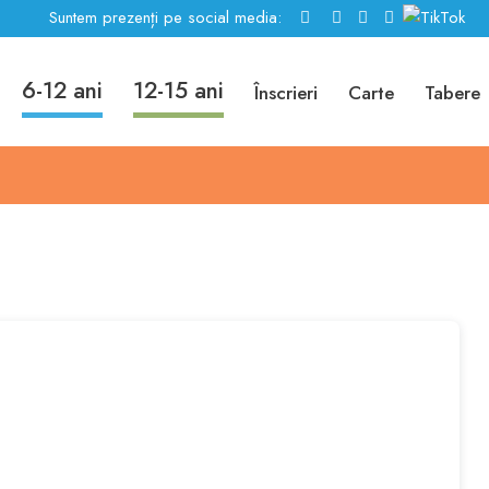
Suntem prezenți pe social media:
6-12 ani
12-15 ani
outure Cake
Înscrieri
Carte
Tabere