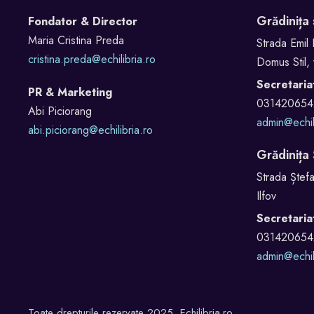
Grădinița
Fondator & Director
Maria Cristina Preda
Strada Emil 
cristina.preda@echilibria.ro
Domus Stil, 
Secretaria
PR & Marketing
031420654
Abi Piciorang
admin@echil
abi.piciorang@echilibria.ro
Grădinița
Strada Ștefa
Ilfov
Secretaria
031420654
admin@echil
Toate drepturile rezervate 2025, Echilibria.ro