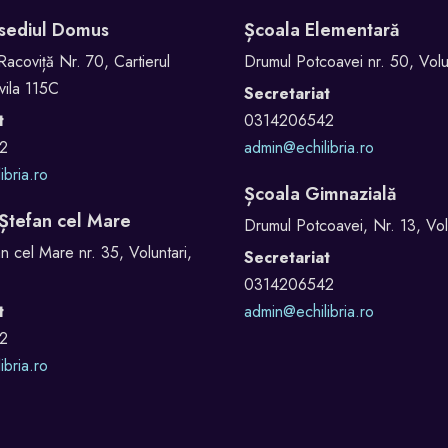
 sediul Domus
Școala Elementară
Racoviță Nr. 70, Cartierul
Drumul Potcoavei nr. 50, Volun
vila 115C
Secretariat
t
0314206542
2
admin@echilibria.ro
ibria.ro
Școala Gimnazială
 Ștefan cel Mare
Drumul Potcoavei, Nr. 13, Volu
n cel Mare nr. 35, Voluntari,
Secretariat
0314206542
t
admin@echilibria.ro
2
ibria.ro