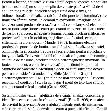
Pentru a începe, acuitatea vizuală a unui copil și vederea binoculară
(tridimensională) nu sunt pe deplin dezvoltate până la vârstă de 4
ani, iar imaginile de la televizor reprezintă doar o imagine
bidimensională, nefocalizata (alcătuită din puncte de lumnina), care
limitează câmpul vizual la ecranul televizorului. Imaginile de la
televizor sunt produse de o rază catodică ce declanșează electroni la
fosfor (substanțe fluorescente) pe ecranul televizorului. Particulele
de fosfor strălucesc, iar această lumina pulsată produsă artificial se
proiectează direct în ochii noștri și dincolo, afectând secrețiile
sistemului neuro-endocrin (Mander 1978). Imaginea efectivă
produsă de punctele de lumina este difuză și nefocalizata și, astfel,
ochii noștri și ai copiilor trebuie să facă eforturi pentru a produce o
imagine clară. Televizorul, la fel că orice alt echipament electronic și
ca liniile de tensiune, produce unde electromagnetice invizibile. În
iunie anul trecut, o comisie convocată de Institutul Național al
Științelor de Sănătate a Mediului a decis că sunt suficiente dovezi
pentru a consideră că undele invizibile (denumite câmpuri
electromagnetice sau EMF) ca fiind posibil cancerigene. Articolul
recomandă copiilor să stea la cel puțîn 4 metri de televizor și la 50
cm de ecranul calculatorului (Gross 1999).
Sistemul nostru vizual, ”abilitatea de a căuta, analiza, concentra și
identifica ceea ce apare în câmpul vizual” (Buzell 1998) este afectat
de privitul la televizor. Aceste abilități vizuale sunt, de asemenea,
cele care trebuie să fie dezvoltate pentru a putea citi eficient.
Copiii