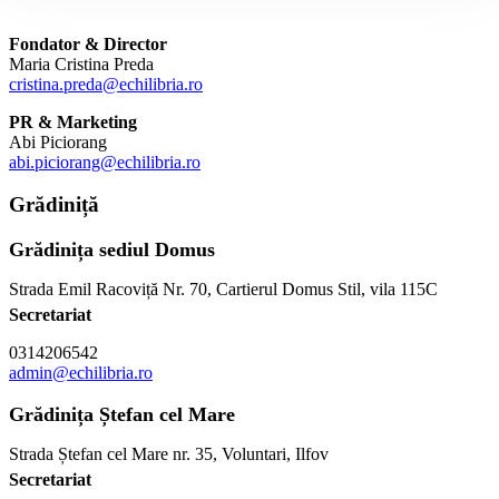
Fondator & Director
Maria Cristina Preda
cristina.preda@echilibria.ro
PR & Marketing
Abi Piciorang
abi.piciorang@echilibria.ro
Grădiniță
Grădinița sediul Domus
Strada Emil Racoviță Nr. 70, Cartierul Domus Stil, vila 115C
Secretariat
0314206542
admin@echilibria.ro
Grădinița Ștefan cel Mare
Strada Ștefan cel Mare nr. 35, Voluntari, Ilfov
Secretariat