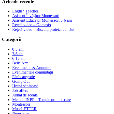
Articole recente
English Teacher
Asistent Învățător Montessori
Asistent Educator Montessori 3-6 ani
Rețetă video – Gomasio
Rețetă video – Biscuiți proteici cu năut
Categorii
0-3 ani
3-6 ani
6-12 ani
Belle Arte
Evenimente & Anunturi
Evenimentele comunității
Fără categorie
Going Out
Hrană sănătoasă
Job offers
Jurnal de școală
Metoda INPP – Terapie prin mișcare
Montessori
MuseLETTER
Newsletter