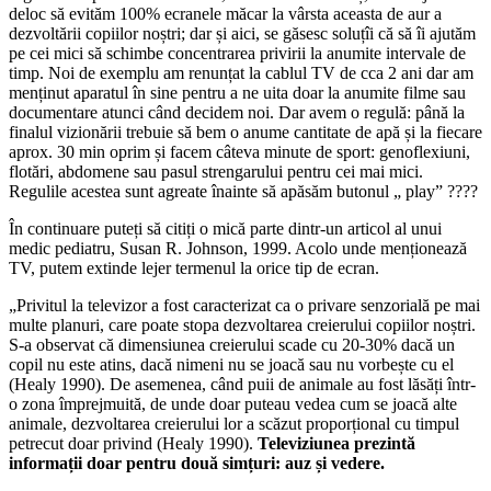
deloc să evităm 100% ecranele măcar la vârsta aceasta de aur a
dezvoltării copiilor noștri; dar și aici, se găsesc soluțîi că să îi ajutăm
pe cei mici să schimbe concentrarea privirii la anumite intervale de
timp. Noi de exemplu am renunțat la cablul TV de cca 2 ani dar am
menținut aparatul în sine pentru a ne uita doar la anumite filme sau
documentare atunci când decidem noi. Dar avem o regulă: până la
finalul vizionării trebuie să bem o anume cantitate de apă și la fiecare
aprox. 30 min oprim și facem câteva minute de sport: genoflexiuni,
flotări, abdomene sau pasul strengarului pentru cei mai mici.
Regulile acestea sunt agreate înainte să apăsăm butonul „ play” ????
În continuare puteți să citiți o mică parte dintr-un articol al unui
medic pediatru, Susan R. Johnson, 1999. Acolo unde menționează
TV, putem extinde lejer termenul la orice tip de ecran.
„Privitul la televizor a fost caracterizat ca o privare senzorială pe mai
multe planuri, care poate stopa dezvoltarea creierului copiilor noștri.
S-a observat că dimensiunea creierului scade cu 20-30% dacă un
copil nu este atins, dacă nimeni nu se joacă sau nu vorbește cu el
(Healy 1990). De asemenea, când puii de animale au fost lăsăți într-
o zona împrejmuită, de unde doar puteau vedea cum se joacă alte
animale, dezvoltarea creierului lor a scăzut proporțional cu timpul
petrecut doar privind (Healy 1990).
Televiziunea prezintă
informații doar pentru două simțuri: auz și vedere.