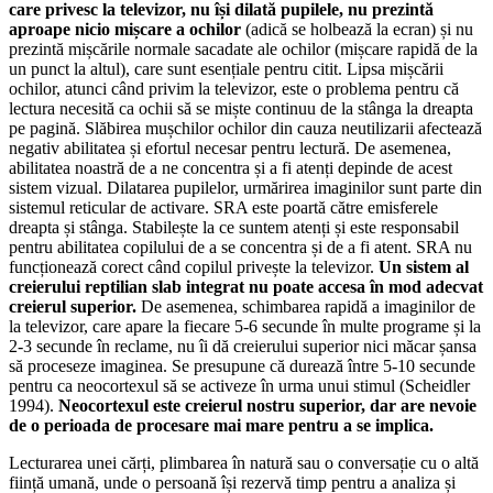
care privesc la televizor, nu își dilată pupilele, nu prezintă
aproape nicio mișcare a ochilor
(adică se holbează la ecran) și nu
prezintă mișcările normale sacadate ale ochilor (mișcare rapidă de la
un punct la altul), care sunt esențiale pentru citit. Lipsa mișcării
ochilor, atunci când privim la televizor, este o problema pentru că
lectura necesită ca ochii să se miște continuu de la stânga la dreapta
pe pagină. Slăbirea mușchilor ochilor din cauza neutilizarii afectează
negativ abilitatea și efortul necesar pentru lectură. De asemenea,
abilitatea noastră de a ne concentra și a fi atenți depinde de acest
sistem vizual. Dilatarea pupilelor, urmărirea imaginilor sunt parte din
sistemul reticular de activare. SRA este poartă către emisferele
dreapta și stânga. Stabilește la ce suntem atenți și este responsabil
pentru abilitatea copilului de a se concentra și de a fi atent. SRA nu
funcționează corect când copilul privește la televizor.
Un sistem al
creierului reptilian slab integrat nu poate accesa în mod adecvat
creierul superior.
De asemenea, schimbarea rapidă a imaginilor de
la televizor, care apare la fiecare 5-6 secunde în multe programe și la
2-3 secunde în reclame, nu îi dă creierului superior nici măcar șansa
să proceseze imaginea. Se presupune că durează între 5-10 secunde
pentru ca neocortexul să se activeze în urma unui stimul (Scheidler
1994).
Neocortexul este creierul nostru superior, dar are nevoie
de o perioada de procesare mai mare pentru a se implica.
Lecturarea unei cărți, plimbarea în natură sau o conversație cu o altă
ființă umană, unde o persoană își rezervă timp pentru a analiza și