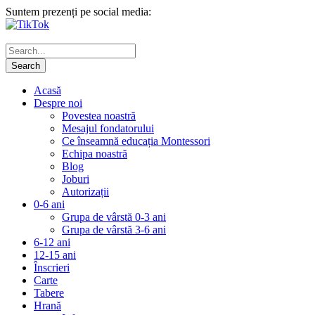
Suntem prezenți pe social media:
Acasă
Despre noi
Povestea noastră
Mesajul fondatorului
Ce înseamnă educația Montessori
Echipa noastră
Blog
Joburi
Autorizații
0-6 ani
Grupa de vârstă 0-3 ani
Grupa de vârstă 3-6 ani
6-12 ani
12-15 ani
Înscrieri
Carte
Tabere
Hrană