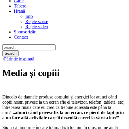
Carte
Tabere
Hrană
Info
Rețete scrise
Rețete video
Sponsorizări
Contact
•
Părinție inspirată
Media și copiii
Dincolo de daunele produse corpului și energiei lor atunci când
copiii noștri privesc la un ecran (fie el televizor, telefon, tabletă, etc),
întrebarea finală care eu cred că trebuie adresată este până la
urmă
„atunci când privesc fix la un ecran, ce pierd de fapt prin
a nu face altă activitate care îi dezvoltă corect la vârsta lor?”
Sigur că timpurile în care trăim, dacă locuim în oraș, nu ne ajută