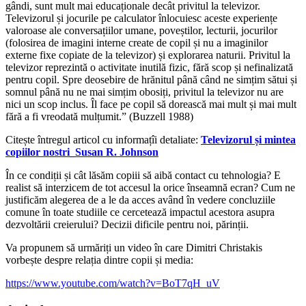
gândi, sunt mult mai educaționale decât privitul la televizor.
Televizorul și jocurile pe calculator înlocuiesc aceste experiențe
valoroase ale conversațiilor umane, poveștilor, lecturii, jocurilor
(folosirea de imagini interne create de copil și nu a imaginilor
externe fixe copiate de la televizor) și explorarea naturii. Privitul la
televizor reprezintă o activitate inutilă fizic, fără scop și nefinalizată
pentru copil. Spre deosebire de hrănitul până când ne simțim sătui și
somnul până nu ne mai simțim obosiți, privitul la televizor nu are
nici un scop inclus. Îl face pe copil să dorească mai mult și mai mult
fără a fi vreodată mulțumit.” (Buzzell 1988)
Citește întregul articol cu informațîi detaliate:
Televizorul și mintea
copiilor nostri_Susan R. Johnson
În ce condiții și cât lăsăm copiii să aibă contact cu tehnologia? E
realist să interzicem de tot accesul la orice înseamnă ecran? Cum ne
justificăm alegerea de a le da acces având în vedere concluziile
comune în toate studiile ce cercetează impactul acestora asupra
dezvoltării creierului? Decizii dificile pentru noi, părinții.
Va propunem să urmăriți un video în care Dimitri Christakis
vorbește despre relația dintre copii și media:
https://www.youtube.com/watch?v=BoT7qH_uV