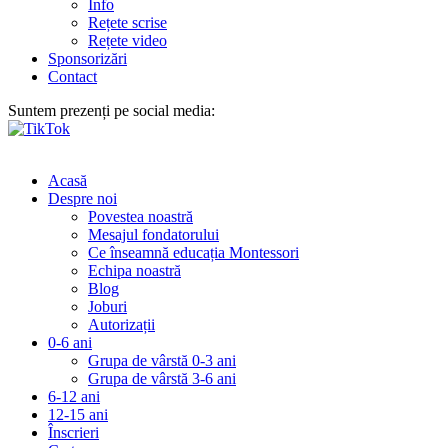
Info
Rețete scrise
Rețete video
Sponsorizări
Contact
Suntem prezenți pe social media:
Acasă
Despre noi
Povestea noastră
Mesajul fondatorului
Ce înseamnă educația Montessori
Echipa noastră
Blog
Joburi
Autorizații
0-6 ani
Grupa de vârstă 0-3 ani
Grupa de vârstă 3-6 ani
6-12 ani
12-15 ani
Înscrieri