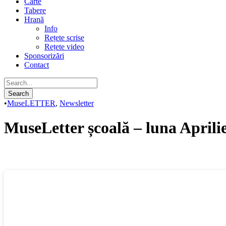
Carte
Tabere
Hrană
Info
Rețete scrise
Rețete video
Sponsorizări
Contact
•
MuseLETTER
,
Newsletter
MuseLetter școală – luna Aprili