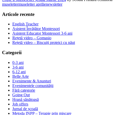
museletter
museletter aprilie
newsletter
Articole recente
English Teacher
Asistent Învățător Montessori
Asistent Educator Montessori 3-6 ani
Rețetă video – Gomasio
Rețetă video – Biscuiți proteici cu năut
Categorii
0-3 ani
3-6 ani
6-12 ani
Belle Arte
Evenimente & Anunturi
Evenimentele comunității
Fără categorie
Going Out
Hrană sănătoasă
Job offers
Jurnal de școală
Metoda INPP – Terapie prin mișcare