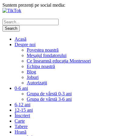
Suntem prezenți pe social media:
Acasă
Despre noi
Povestea noastră
Mesajul fondatorului
Ce înseamnă educația Montessori
Echipa noastră
Blog
Joburi
Autorizații
0-6 ani
Grupa de vârstă 0-3 ani
Grupa de vârstă 3-6 ani
6-12 ani
12-15 ani
Înscrieri
Carte
Tabere
Hrană