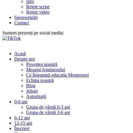
Info
Rețete scrise
Rețete video
Sponsorizări
Contact
Suntem prezenți pe social media:
Acasă
Despre noi
Povestea noastră
Mesajul fondatorului
Ce înseamnă educația Montessori
Echipa noastră
Blog
Joburi
Autorizații
0-6 ani
Grupa de vârstă 0-3 ani
Grupa de vârstă 3-6 ani
6-12 ani
12-15 ani
Înscrieri