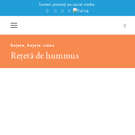
Suntem prezenți pe social media:
Rețete
,
Rețete video
Rețetă de hummus