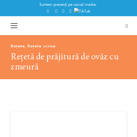
Suntem prezenți pe social media:
Rețete
,
Rețete scrise
Rețetă de prăjitură de ovăz cu
zmeură