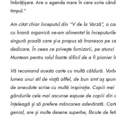
îmbrățișare. Are o agenda mare în care scrie când me
timpul.“
Am citat chiar începutul din “V de la Varză”, o c
cu hrană organică ne-am alimentat la începuturil
singură școală care și-a propus să hranesca pe cei
dedicare. În ceea ce privește furnizorii, pe atunc
Muntean pentru rolul foarte dificil de a fi pionier
Vă recomand acesta carte cu multă căldură. Vorbeș
lumea unui stil de viață altfel, de bun simt aș spun
de anecdote scrise cu multă inspirație. Copiii mei
gândurile cele mai ascunse expuse de copiii din ca
înțeleagă și să prefere mâncarea adevărată. Cartea
genial, are și multe desene superbe, făcute de fet