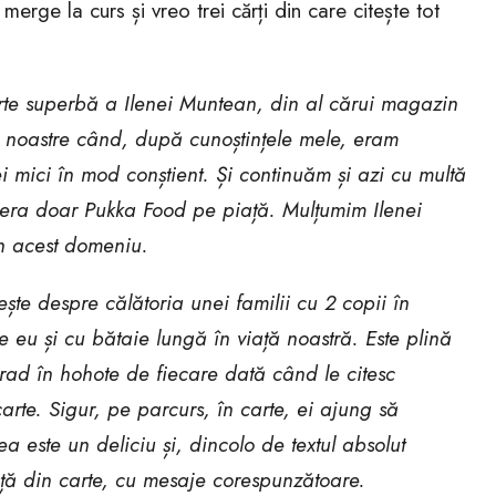
rge la curs și vreo trei cărți din care citește tot
arte superbă a Ilenei Muntean, din al cărui magazin
e noastre când, după cunoștințele mele, eram
 mici în mod conștient. Și continuăm și azi cu multă
i era doar Pukka Food pe piață. Mulțumim Ilenei
 în acest domeniu.
te despre călătoria unei familii cu 2 copii în
e eu și cu bătaie lungă în viață noastră. Este plină
 rad în hohote de fiecare dată când le citesc
rte. Sigur, pe parcurs, în carte, ei ajung să
 este un deliciu și, dincolo de textul absolut
iță din carte, cu mesaje corespunzătoare.