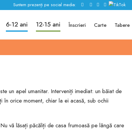
Suntem prezenți pe social media:
6-12 ani
12-15 ani
Înscrieri
Carte
Tabere
ste un apel umanitar. Interveniți imediat: un băiat de
ți în orice moment, chiar la ei acasă, sub ochii
! Nu vă lăsați păcăliți de casa frumoasă pe lângă care