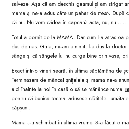
salveze. Așa că am deschis geamul și am strigat am
mama și ne-a adus câte un pahar de
fresh.
După cu
că nu. Nu vom cădea în capcană asta, nu, nu ……
Totul a pornit de la MAMA. Dar cum l-a atras ea pe
dus de nas. Gata, mi-am amintit, l-a dus la doctor 
sânge și că sângele lui nu curge bine prin vase, ori
Exact într-o vineri seară, în ultima săptămâna de șc
Terminasem de mâncat șnițelele și mama ne-a anunț
aici înainte la noi în casă o să se mănânce numai
m
pentru că bunica tocmai adusese clătitele. Jumătat
căpșuni.
Mama s-a schimbat în ultima vreme. S-a făcut o ma