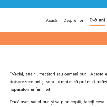
Hrană sănătoasă
0-6 ani
“V de la Varză”
Acasă
Despre noi
“Vecini, străini, trecători sau oameni buni! Acesta e
doisprezece ani și sora lui mai mică pot muri otrăvi
nepăsători ai familiei!
Dacă aveți suflet bun și va plac copiii, faceți ceva