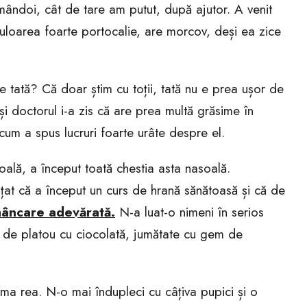
ândoi, cât de tare am putut, după ajutor. A venit
loarea foarte portocalie, are morcov, deși ea zice
 tată? Că doar știm cu toții, tată nu e prea ușor de
și doctorul i-a zis că are prea multă grăsime în
cum a spus lucruri foarte urâte despre el.
oală, a început toată chestia asta nasoală.
at că a început un curs de hrană sănătoasă și că de
âncare adevărată.
N-a luat-o nimeni în serios
e de platou cu ciocolată, jumătate cu gem de
ma rea. N-o mai îndupleci cu câțiva pupici și o