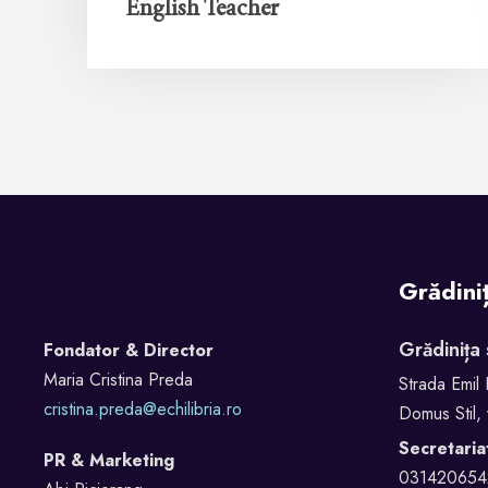
English Teacher
Grădini
Grădinița
Fondator & Director
Maria Cristina Preda
Strada Emil 
cristina.preda@echilibria.ro
Domus Stil, 
Secretaria
PR & Marketing
031420654