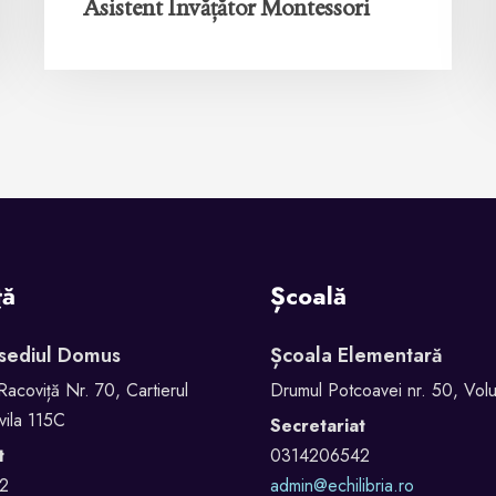
Asistent Învățător Montessori
ță
Școală
 sediul Domus
Școala Elementară
Racoviță Nr. 70, Cartierul
Drumul Potcoavei nr. 50, Volun
vila 115C
Secretariat
t
0314206542
2
admin@echilibria.ro