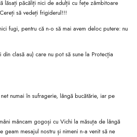
ă lăsați păcăliți nici de adulții cu fețe zâmbitoare
ereți să vedeți frigiderul!!!
nici fugi, pentru că n-o să mai avem deloc putere: nu
ii din clasă au) care nu pot să sune la Protecția
t numai în sufragerie, lângă bucătărie, iar pe
tămâni mâncam gogoși cu Vichi la măsuța de lângă
e geam mesajul nostru și nimeni n-a venit să ne