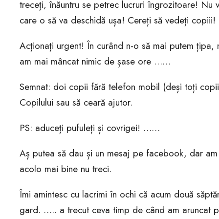
treceți, înăuntru se petrec lucruri îngrozitoare! Nu v
care o să va deschidă ușa! Cereți să vedeți copiii! C
Acționați urgent! În curând n-o să mai putem țipa, 
am mai mâncat nimic de șase ore ……
Semnat: doi copii fără telefon mobil (deși toți copi
Copilului sau să ceară ajutor.
PS: aduceți pufuleți și covrigei! ……
Aș putea să dau și un mesaj pe facebook, dar am ne
acolo mai bine nu treci.
Îmi amintesc cu lacrimi în ochi că acum două săp
gard. ….. a trecut ceva timp de când am aruncat p