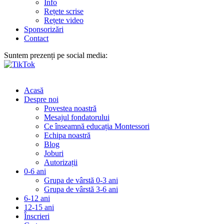
Info
Rețete scrise
Rețete video
Sponsorizări
Contact
Suntem prezenți pe social media:
Acasă
Despre noi
Povestea noastră
Mesajul fondatorului
Ce înseamnă educația Montessori
Echipa noastră
Blog
Joburi
Autorizații
0-6 ani
Grupa de vârstă 0-3 ani
Grupa de vârstă 3-6 ani
6-12 ani
12-15 ani
Înscrieri