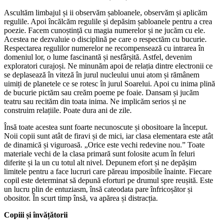
Ascultăm limbajul și ii observăm șabloanele, observăm și aplicăm
regulile. Apoi încălcăm regulile și depăsim șabloanele pentru a crea
poezie. Facem cunoștință cu magia numerelor și ne jucăm cu ele.
Acestea ne dezvaluie o disciplină pe care o respectăm cu bucurie.
Respectarea regulilor numerelor ne recompensează cu intrarea în
domeniul lor, o lume fascinantă și nesfârșită. Astfel, devenim
exploratori curajoși. Ne minunăm apoi de relația dintre electronii ce
se deplasează în viteză în jurul nucleului unui atom și rămânem
uimiți de planetele ce se rotesc în jurul Soarelui. Apoi cu inima plină
de bucurie pictăm sau creăm poeme pe foaie. Dansam și jucăm
teatru sau recităm din toata inima. Ne implicăm serios și ne
construim relațiile. Poate dura ani de zile.
Însă toate acestea sunt foarte necunoscute și obositoare la început.
Noii copii sunt atât de firavi și de mici, iar clasa elementara este atât
de dinamică și viguroasă. „Orice este vechi redevine nou.” Toate
materiale vechi de la clasa primară sunt folosite acum în feluri
diferite și la un cu totul alt nivel. Depunem efort și ne depășim
limitele pentru a face lucruri care păreau imposibile înainte. Fiecare
copil este determinat să depună eforturi pe drumul spre reușită. Este
un lucru plin de entuziasm, însă cateodata pare înfricoșător și
obositor. În scurt timp însă, va apărea și distracția.
Copiii și învățătorii