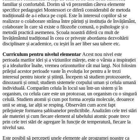
familiar și confortabil. Dorim să vă prezentăm câteva elemente
specifice pedagogiei Montessori ce diferă considerabil de metoda
tradițională de a-i educa pe copii. Este în interesul copiilor să se
realizeze o colaborare strânsa între părinți și instituția de învățământ,
colaborare în care să existe o filozofie comună, o psihologie și o
metodă practică asemenea. Școala noastră diferă cu mult de
învățământul tradițional în ceea ce privește abordarea dezvoltării
disciplinare și academice, cu ieșiri în aer liber sau tabere etc.
Curriculum pentru nivelul elementar
Acest nou nivel este
perioada marilor idei și a viziunilor mărețe, este o vârsta a inspirației
și a idealurilor înalte, vremea orizonturilor cât mai largi. Noi folosim
prilejul acestor perioade vaste în evoluția lor pentru a le trezi
interesul pentru istorie și știință. Începem să studiem protozoarele,
dinozaurii și omul; studiem sistemele corpului uman și celula umană
individuală. Comparăm celula în locul sau într-un sistem și în
organism, cu celula care este un protozoar, un organism cu o singură
celulă. Studiem atomii și cum pot forma aceștia molecule, deoarece
unii se atrag, iar alții se resping. Observăm cum acest fapt
prilejuiește formarea șabloanelor predictibile. Analizăm cele trei stări
ale materiei și cum fiecare element al tabelului atomic poate trece
prin cele trei stări de agregare în funcție de temperatură, fiecare la
nivelul sau.
Este posibil să percepeți unele elemente ale programei noastre ca