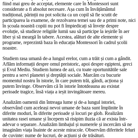
fiind mai greu de acceptat, elemente care în Montessori sunt
considerate a fi absolut necesare. Așa cum în învățământul
tradițional, părinții nu pot solicita ca un copil să fie scutit de
participarea la examene, de rezolvarea temei sau de a primi note, nici
în școala noastră copiii nu pot fi împiedicați să învețe despre
evoluție, să studieze religiile lumii sau să participe la ieșirile în aer
liber și să meargă în tabere. Acestea, alături de alte elemente și
programe, reprezintă baza în educația Montessori în cadrul școlii
noastre.
Studiem rasa umană de-a lungul erelor, cum a trăit și cum a gândit.
Aflăm informații despre omul preistoric, apoi despre egipteni, greci
și Evul Mediu. Studiem lumea de azi, cu toate oportunitătile sale
pentru a servi planetei și dreptății sociale. Marcăm cu bucurie
momentul nostru în istorie, în care putem trăi, gândi, acționa și
putem învinge. Observăm că în istorie întotdeauna au existat
perioade tragice, însă viața a ieșit invingătoare mereu.
Analizăm oamenii din întreaga lume și de-a lungul istoriei,
observând cum aceleași nevoi umane de baza sunt împlinite în
diferite moduri, în diferite perioade și locuri pe glob. Realizăm
unitatea rasei umane și începem să risipim iluzia că ar exista într-
adevar o separare. Analizăm limbajul și numerele și incercăm să ne
imaginăm viața înainte de aceste miracole. Observăm diferitele feluri
de cuvinte: nume de lucruri, de acțiuni și de trăsături.