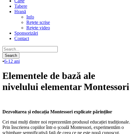
Carte
Tabere
Hrană
Info
Rețete scrise
Rețete video
Sponsorizări
Contact
•
6-12 ani
Elementele de bază ale
nivelului elementar Montessori
Dezvoltarea și educația Montessori explicate părinților
Cei mai mulți dintre noi reprezentăm produsul educației tradiționale.
Prin înscrierea copiilor într-o școală Montessori, experimentăm o
schimbare semnificativă față de ceea ce ne este nouă cunoscut,