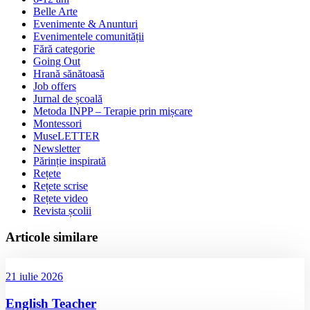
Belle Arte
Evenimente & Anunturi
Evenimentele comunității
Fără categorie
Going Out
Hrană sănătoasă
Job offers
Jurnal de școală
Metoda INPP – Terapie prin mișcare
Montessori
MuseLETTER
Newsletter
Părinție inspirată
Rețete
Rețete scrise
Rețete video
Revista școlii
Articole similare
21 iulie 2026
English Teacher