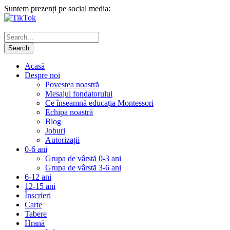
Suntem prezenți pe social media:
Acasă
Despre noi
Povestea noastră
Mesajul fondatorului
Ce înseamnă educația Montessori
Echipa noastră
Blog
Joburi
Autorizații
0-6 ani
Grupa de vârstă 0-3 ani
Grupa de vârstă 3-6 ani
6-12 ani
12-15 ani
Înscrieri
Carte
Tabere
Hrană