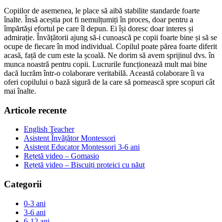
Copiilor de asemenea, le place să aibă stabilite standarde foarte
înalte. Însă aceștia pot fi nemulțumiți în proces, doar pentru a
împărtăși efortul pe care îl depun. Ei își doresc doar interes și
admirație. Învățătorii ajung să-i cunoască pe copii foarte bine și să se
ocupe de fiecare în mod individual. Copilul poate părea foarte diferit
acasă, față de cum este la școală. Ne dorim să avem sprijinul dvs. în
munca noastră pentru copii. Lucrurile funcționează mult mai bine
dacă lucrăm într-o colaborare veritabilă. Această colaborare îi va
oferi copilului o bază sigură de la care să pornească spre scopuri cât
mai înalte.
Articole recente
English Teacher
Asistent Învățător Montessori
Asistent Educator Montessori 3-6 ani
Rețetă video – Gomasio
Rețetă video – Biscuiți proteici cu năut
Categorii
0-3 ani
3-6 ani
6-12 ani